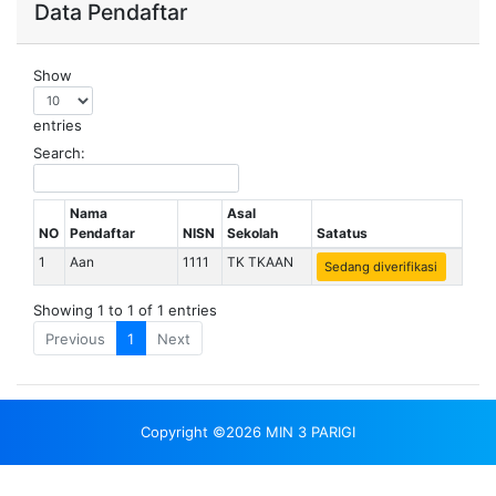
Data Pendaftar
Show
entries
Search:
Nama
Asal
NO
Pendaftar
NISN
Sekolah
Satatus
1
Aan
1111
TK TKAAN
Sedang diverifikasi
Showing 1 to 1 of 1 entries
Previous
1
Next
Copyright ©2026 MIN 3 PARIGI