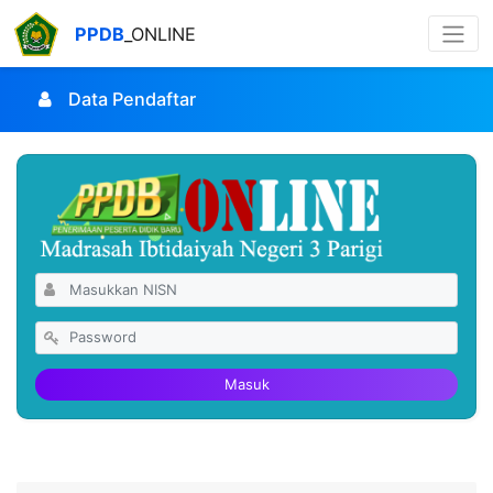
PPDB
_ONLINE
Data Pendaftar
Masuk